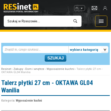
PL
WIADOMOŚCI
wybierz kategorię
INWESTYCJE
IMPREZY
Resinet
›
Zakupy
›
Dom i wnętrze
›
Wyposażenie kuchni
› Talerz płytki 27 cm -
OKTAWA GL04 Wanilia
ROZRYWKA
Talerz płytki 27 cm - OKTAWA GL04
Wanilia
W KINACH
Kategoria:
Wyposażenie kuchni
GASTRONOMIA