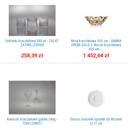
Szklanki kryształowe 280 ml - ZA247-
Misa kryształowa 30,5 cm - SAMBA
ZA1985 (Z0390)
OPERA GOLD + Wazon kryształowy
30,5 cm -...
258,39 zł
1 452,64 zł
Kieliszki kryształowe goblet 240g -
Classic Gourmet spodek do filiżanki
1584 (Z0807)
śr.17 cm