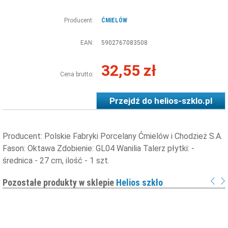
Producent:
ĆMIELÓW
EAN:
5902767083508
32,55 zł
Cena brutto:
Przejdź do
helios-szklo.pl
Producent: Polskie Fabryki Porcelany Ćmielów i Chodzież S.A.
Fason: Oktawa Zdobienie: GL04 Wanilia Talerz płytki: -
średnica - 27 cm, ilość - 1 szt.
Pozostałe produkty w sklepie
Helios szkło