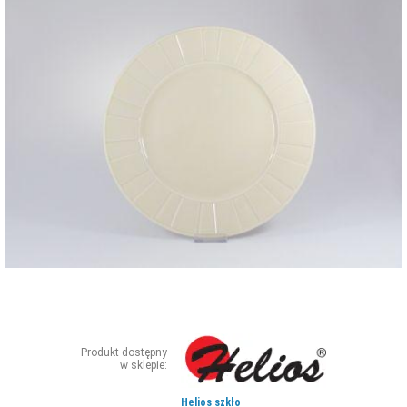
ZDJĘCIA
W RZESZOWIE
Produkt dostępny
w sklepie:
Helios szkło