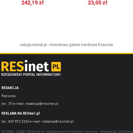
242,19 zł
23,05 zł
zakupy.resinet.pl - internetowa galeria handlowa
Rzeszów
REDAKCJA:
Rzeszów
tel.:
17
| e-mail:
redakcja@resinet.pl
REKLAMA NA RESinet.pl:
tel.:
607 872 220
| e-mail:
reklama@resinet.pl
© 2000 - 2026 / RESinet.pl - Rzeszowski Portal Informacyjny
Realizacja
TiO Intera