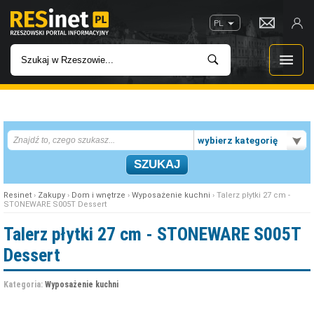
PL
WIADOMOŚCI
wybierz kategorię
INWESTYCJE
IMPREZY
Resinet
›
Zakupy
›
Dom i wnętrze
›
Wyposażenie kuchni
› Talerz płytki 27 cm -
STONEWARE S005T Dessert
ROZRYWKA
Talerz płytki 27 cm - STONEWARE S005T
Dessert
W KINACH
Kategoria:
Wyposażenie kuchni
GASTRONOMIA