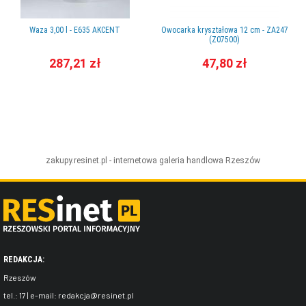
Waza 3,00 l - E635 AKCENT
Owocarka kryształowa 12 cm - ZA247
(Z07500)
287,21 zł
47,80 zł
zakupy.resinet.pl - internetowa galeria handlowa
Rzeszów
REDAKCJA:
Rzeszów
tel.:
17
| e-mail:
redakcja@resinet.pl