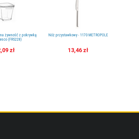
 na żywność z pokrywką
Nóż przystawkowy - 1170 METROPOLE
Zestaw ka
Fresco (FRS228)
,09 zł
13,46 zł