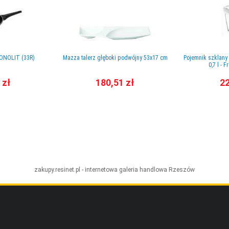
MONOLIT (33R)
Mazza talerz głęboki podwójny 53x17 cm
Pojemnik szklany
0,7 l - 
 zł
180,51 zł
22
zakupy.resinet.pl - internetowa galeria handlowa
Rzeszów