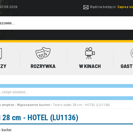
 07.08.2026
Bądź na bieżąco!
Zapisz s
EZY
ROZRYWKA
W KINACH
GAST
i wnętrze
›
Wyposażenie kuchni
› Talerz płytki 28 cm - HOTEL (LU1136)
ki 28 cm - HOTEL (LU1136)
 kuchni