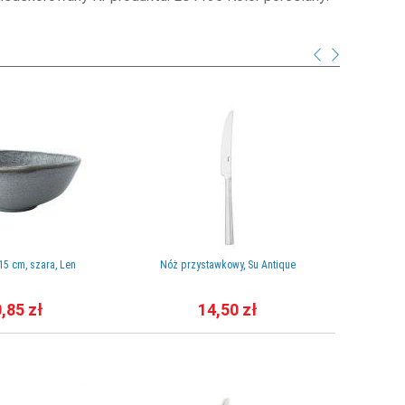
15 cm, szara, Len
Nóż przystawkowy, Su Antique
Patelnia n
,85 zł
14,50 zł