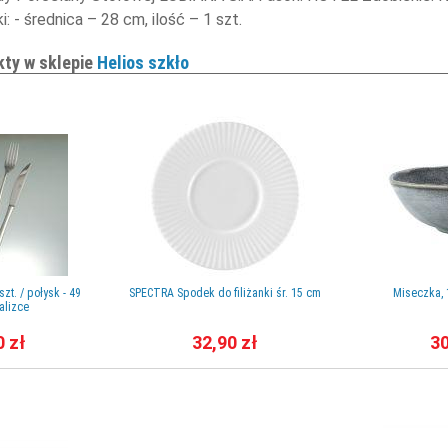
i: - średnica – 28 cm, ilość – 1 szt.
kty w sklepie
Helios szkło
zt. / połysk - 49
SPECTRA Spodek do filiżanki śr. 15 cm
Miseczka, 
lizce
0 zł
32,90 zł
30