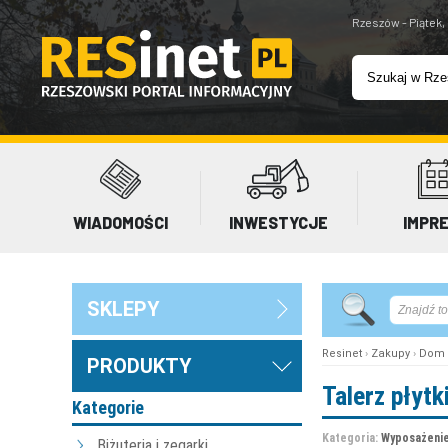
Rzeszów - Piątek,
WIADOMOŚCI
INWESTYCJE
IMPR
SKLEPY
Resinet
›
Zakupy
›
Dom 
PRODUKTY
Talerz płyt
Kategorie
Kategoria:
Wyposażenie
Biżuteria i zegarki