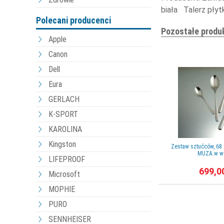
biała Talerz płytk
Polecani producenci
Pozostałe produ
Apple
Canon
Dell
Eura
GERLACH
K-SPORT
KAROLINA
Kingston
Zestaw sztućców, 68 s
MUZA w wa
LIFEPROOF
699,0
Microsoft
MOPHIE
PURO
SENNHEISER