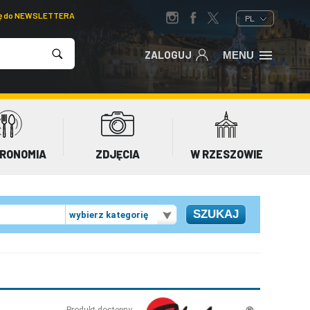
ię do NEWSLETTERA
PL
ZALOGUJ
MENU
RONOMIA
ZDJĘCIA
W RZESZOWIE
wybierz kategorię