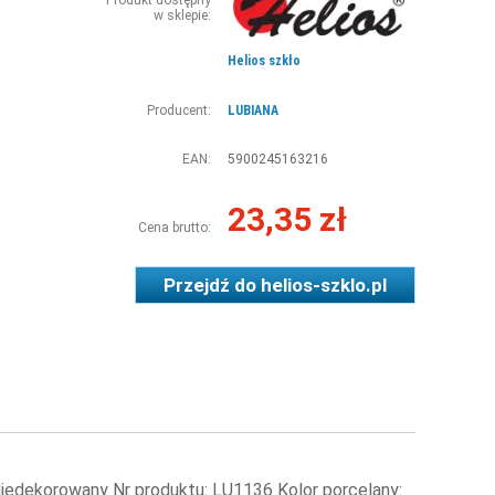
Produkt dostępny
w sklepie:
Helios szkło
Producent:
LUBIANA
EAN:
5900245163216
23,35 zł
Cena brutto:
Przejdź do
helios-szklo.pl
iedekorowany Nr produktu: LU1136 Kolor porcelany: