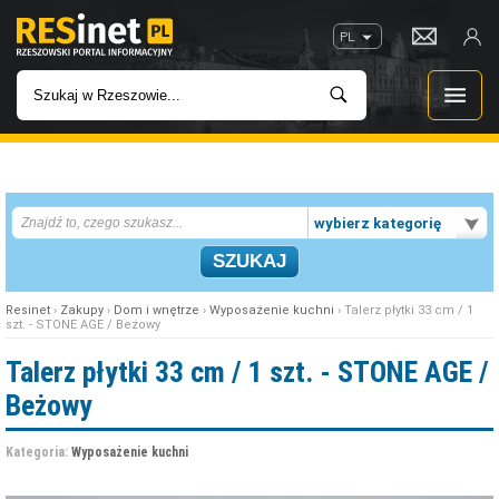
PL
WIADOMOŚCI
wybierz kategorię
INWESTYCJE
IMPREZY
Resinet
›
Zakupy
›
Dom i wnętrze
›
Wyposażenie kuchni
› Talerz płytki 33 cm / 1
szt. - STONE AGE / Beżowy
ROZRYWKA
Talerz płytki 33 cm / 1 szt. - STONE AGE /
Beżowy
W KINACH
Kategoria:
Wyposażenie kuchni
GASTRONOMIA