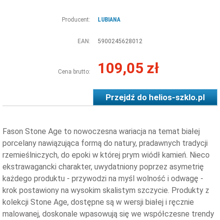
Producent:
LUBIANA
EAN:
5900245628012
109,05 zł
Cena brutto:
Przejdź do
helios-szklo.pl
Fason Stone Age to nowoczesna wariacja na temat białej
porcelany nawiązująca formą do natury, pradawnych tradycji
rzemieślniczych, do epoki w której prym wiódł kamień. Nieco
ekstrawagancki charakter, uwydatniony poprzez asymetrię
każdego produktu - przywodzi na myśl wolność i odwagę -
krok postawiony na wysokim skalistym szczycie. Produkty z
kolekcji Stone Age, dostępne są w wersji białej i ręcznie
malowanej, doskonale wpasowują się we współczesne trendy