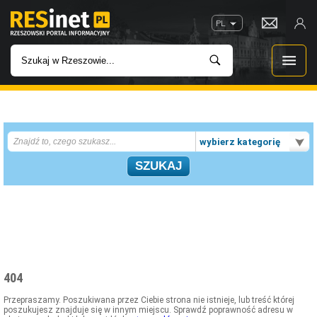
PL
WIADOMOŚCI
wybierz kategorię
INWESTYCJE
IMPREZY
ROZRYWKA
W KINACH
404
GASTRONOMIA
Przepraszamy. Poszukiwana przez Ciebie strona nie istnieje, lub treść której
poszukujesz znajduje się w innym miejscu. Sprawdź poprawność adresu w