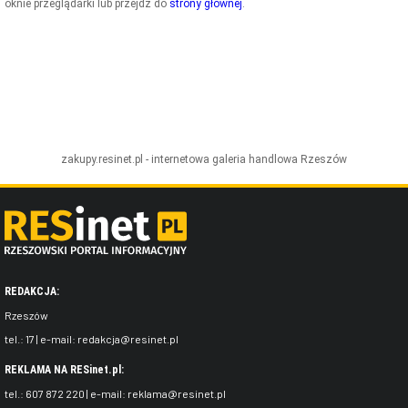
oknie przeglądarki lub przejdź do
strony głównej
.
ZDJĘCIA
W RZESZOWIE
zakupy.resinet.pl - internetowa galeria handlowa
Rzeszów
REDAKCJA:
Rzeszów
tel.:
17
| e-mail:
redakcja@resinet.pl
REKLAMA NA RESinet.pl:
tel.:
607 872 220
| e-mail:
reklama@resinet.pl