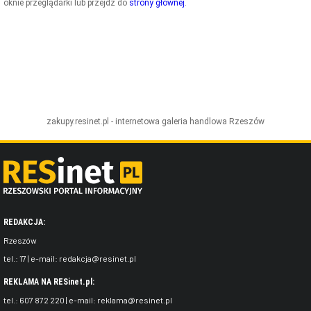
oknie przeglądarki lub przejdź do
strony głównej
.
ZDJĘCIA
W RZESZOWIE
zakupy.resinet.pl - internetowa galeria handlowa
Rzeszów
REDAKCJA:
Rzeszów
tel.:
17
| e-mail:
redakcja@resinet.pl
REKLAMA NA RESinet.pl:
tel.:
607 872 220
| e-mail:
reklama@resinet.pl