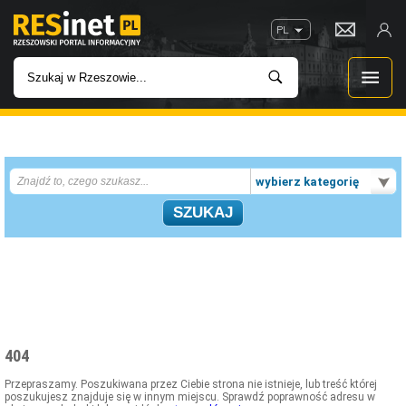
PL
WIADOMOŚCI
wybierz kategorię
INWESTYCJE
IMPREZY
ROZRYWKA
W KINACH
404
GASTRONOMIA
Przepraszamy. Poszukiwana przez Ciebie strona nie istnieje, lub treść której
poszukujesz znajduje się w innym miejscu. Sprawdź poprawność adresu w