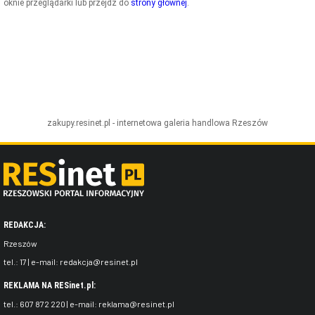
oknie przeglądarki lub przejdź do
strony głównej
.
ZDJĘCIA
W RZESZOWIE
zakupy.resinet.pl - internetowa galeria handlowa
Rzeszów
REDAKCJA:
Rzeszów
tel.:
17
| e-mail:
redakcja@resinet.pl
REKLAMA NA RESinet.pl:
tel.:
607 872 220
| e-mail:
reklama@resinet.pl