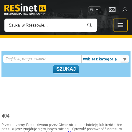
PL
WIADOMOŚCI
wybierz kategorię
INWESTYCJE
IMPREZY
ROZRYWKA
W KINACH
404
GASTRONOMIA
Przepraszamy. Poszukiwana przez Ciebie strona nie istnieje, lub treść której
poszukujesz znajduje się w innym miejscu. Sprawdź poprawność adresu w