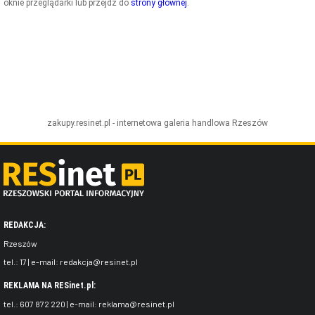
oknie przeglądarki lub przejdź do
strony głównej
.
ZDJĘCIA
W RZESZOWIE
zakupy.resinet.pl - internetowa galeria handlowa
Rzeszów
REDAKCJA:
Rzeszów
tel.:
17
| e-mail:
redakcja@resinet.pl
REKLAMA NA RESinet.pl:
tel.:
607 872 220
| e-mail:
reklama@resinet.pl