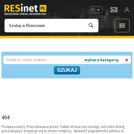
PL
WIADOMOŚCI
wybierz kategorię
INWESTYCJE
IMPREZY
ROZRYWKA
W KINACH
404
GASTRONOMIA
Przepraszamy. Poszukiwana przez Ciebie strona nie istnieje, lub treść której
poszukujesz znajduje się w innym miejscu. Sprawdź poprawność adresu w