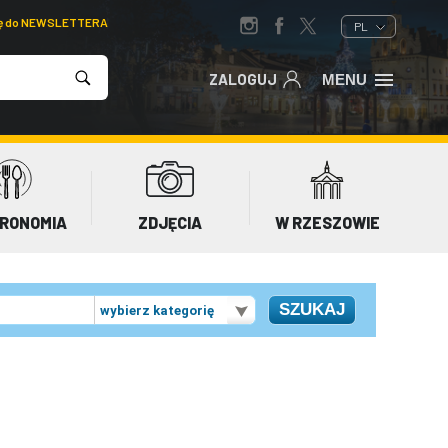
ię do NEWSLETTERA
PL
ZALOGUJ
MENU
RONOMIA
ZDJĘCIA
W RZESZOWIE
wybierz kategorię