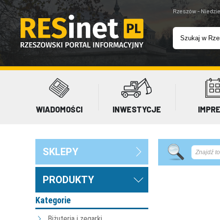
Rzeszów - Niedzie
WIADOMOŚCI
INWESTYCJE
IMPR
SKLEPY
PRODUKTY
Kategorie
Biżuteria i zegarki