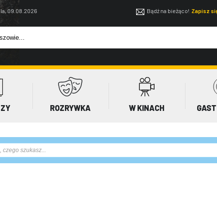
la, 09.08.2026
Bądź na bieżąco!
Zapisz s
EZY
ROZRYWKA
W KINACH
GAST