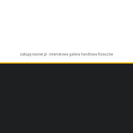
zakupy.resinet.pl - internetowa galeria handlowa
Rzeszów