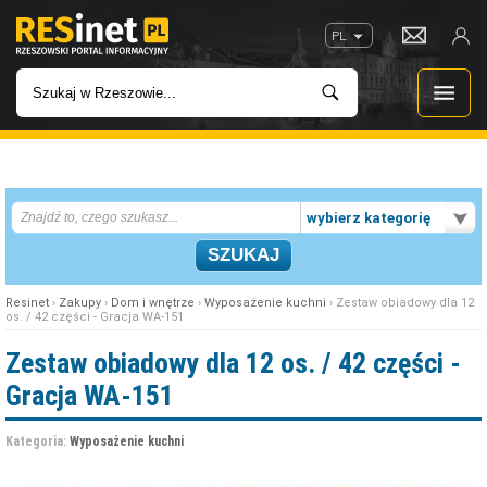
PL
WIADOMOŚCI
wybierz kategorię
INWESTYCJE
IMPREZY
Resinet
›
Zakupy
›
Dom i wnętrze
›
Wyposażenie kuchni
› Zestaw obiadowy dla 12
os. / 42 części - Gracja WA-151
ROZRYWKA
Zestaw obiadowy dla 12 os. / 42 części -
Gracja WA-151
W KINACH
Kategoria:
Wyposażenie kuchni
GASTRONOMIA