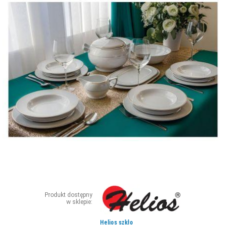
ZDJĘCIA
W RZESZOWIE
Produkt dostępny
w sklepie:
Helios szkło