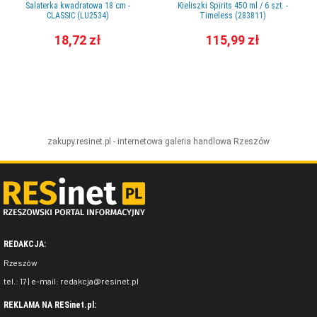
Salaterka kwadratowa 18 cm -
Kieliszki Spirits 450 ml / 6 szt. -
CLASSIC (LU2534)
Timeless (283811)
18,72 zł
115,99 zł
zakupy.resinet.pl - internetowa galeria handlowa
Rzeszów
REDAKCJA:
Rzeszów
tel.:
17
| e-mail:
redakcja@resinet.pl
REKLAMA NA RESinet.pl: