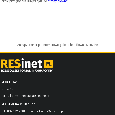
oknie przeglądarki lub przejdź do
strony głównej
.
ZDJĘCIA
W RZESZOWIE
zakupy.resinet.pl - internetowa galeria handlowa
Rzeszów
REDAKCJA:
Rzeszów
tel.:
17
| e-mail:
redakcja@resinet.pl
REKLAMA NA RESinet.pl:
tel.:
607 872 220
| e-mail:
reklama@resinet.pl