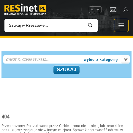
PL
WIADOMOŚCI
wybierz kategorię
INWESTYCJE
IMPREZY
ROZRYWKA
W KINACH
404
GASTRONOMIA
Przepraszamy. Poszukiwana przez Ciebie strona nie istnieje, lub treść której
poszukujesz znajduje się w innym miejscu. Sprawdź poprawność adresu w