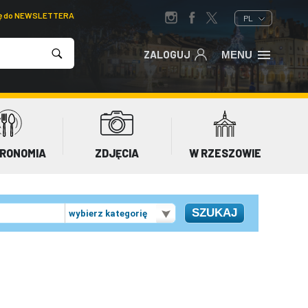
ię do NEWSLETTERA
PL
ZALOGUJ
MENU
RONOMIA
ZDJĘCIA
W RZESZOWIE
wybierz kategorię