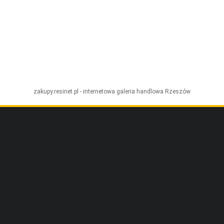
zakupy.resinet.pl - internetowa galeria handlowa
Rzeszów