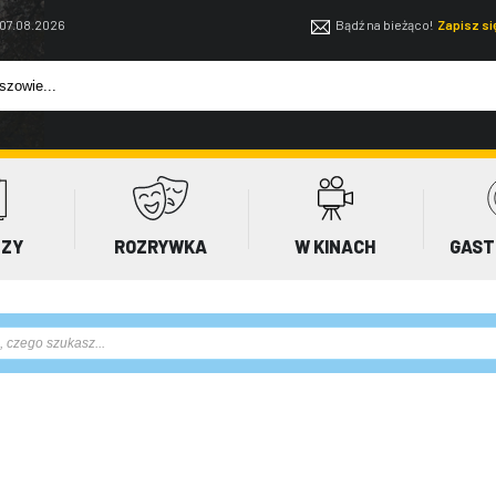
 07.08.2026
Bądź na bieżąco!
Zapisz s
EZY
ROZRYWKA
W KINACH
GAST