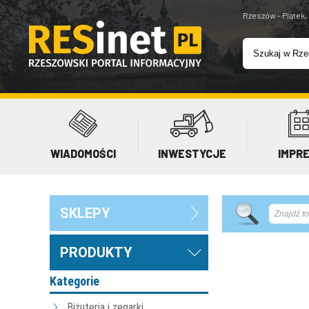
Rzeszów - Piątek,
WIADOMOŚCI
INWESTYCJE
IMPR
SKLEPY
PRODUKTY
Kategorie
Biżuteria i zegarki