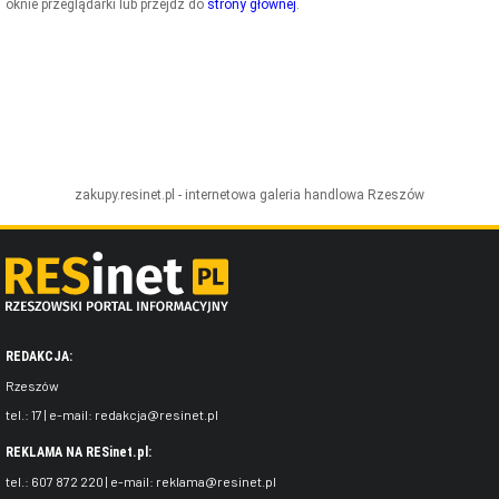
oknie przeglądarki lub przejdź do
strony głównej
.
ZDJĘCIA
W RZESZOWIE
zakupy.resinet.pl - internetowa galeria handlowa
Rzeszów
REDAKCJA:
Rzeszów
tel.:
17
| e-mail:
redakcja@resinet.pl
REKLAMA NA RESinet.pl:
tel.:
607 872 220
| e-mail:
reklama@resinet.pl