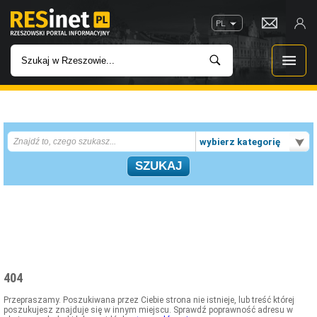
PL
WIADOMOŚCI
wybierz kategorię
INWESTYCJE
IMPREZY
ROZRYWKA
W KINACH
404
GASTRONOMIA
Przepraszamy. Poszukiwana przez Ciebie strona nie istnieje, lub treść której
poszukujesz znajduje się w innym miejscu. Sprawdź poprawność adresu w