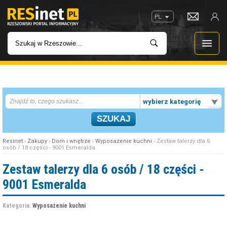
PL
WIADOMOŚCI
wybierz kategorię
INWESTYCJE
IMPREZY
Resinet
›
Zakupy
›
Dom i wnętrze
›
Wyposażenie kuchni
› Zestaw talerzy dla 6
osób / 18 części - 9001 Esmeralda
ROZRYWKA
Zestaw talerzy dla 6 osób / 18 części -
9001 Esmeralda
W KINACH
Kategoria:
Wyposażenie kuchni
GASTRONOMIA