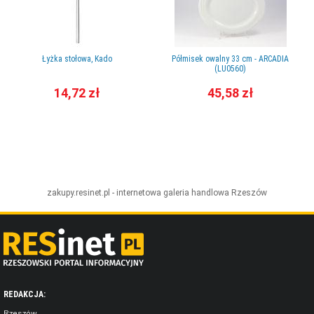
Łyżka stołowa, Kado
Półmisek owalny 33 cm - ARCADIA
(LU0560)
14,72 zł
45,58 zł
zakupy.resinet.pl - internetowa galeria handlowa
Rzeszów
REDAKCJA:
Rzeszów