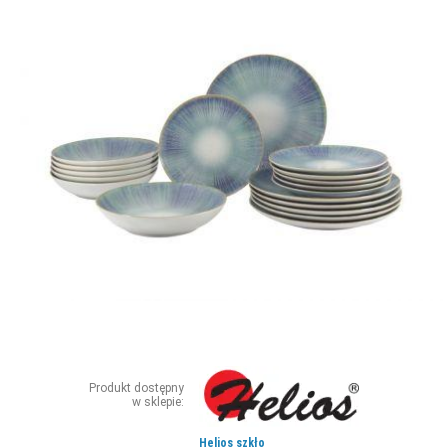
ZDJĘCIA
W RZESZOWIE
Produkt dostępny
w sklepie:
Helios szkło