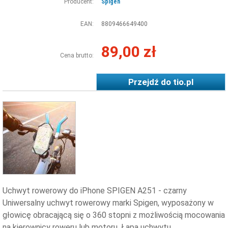
Producent:
Spigen
EAN:
8809466649400
89,00 zł
Cena brutto:
Przejdź do
tio.pl
Uchwyt rowerowy do iPhone SPIGEN A251 - czarny
Uniwersalny uchwyt rowerowy marki Spigen, wyposażony w
głowicę obracającą się o 360 stopni z możliwością mocowania
na kierownicy roweru lub motoru. Łapa uchwytu