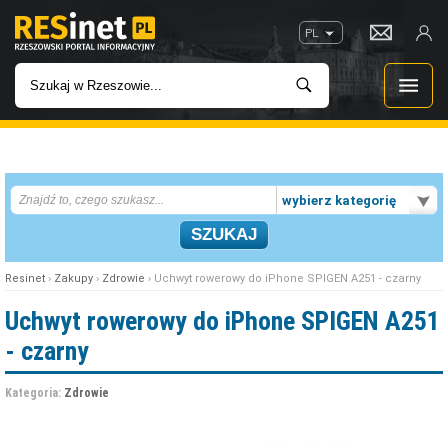
PL
WIADOMOŚCI
wybierz kategorię
INWESTYCJE
IMPREZY
Resinet
›
Zakupy
›
Zdrowie
› Uchwyt rowerowy do iPhone SPIGEN A251 - czarny
ROZRYWKA
Uchwyt rowerowy do iPhone SPIGEN A251
- czarny
W KINACH
Kategoria:
Zdrowie
GASTRONOMIA