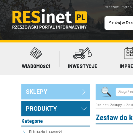
Rzeszów - Piątek,
WIADOMOŚCI
INWESTYCJE
IMPR
SKLEPY
Resinet
›
Zakupy
› › Ze
PRODUKTY
Zestaw do k
Kategorie
Biżuteria i zegarki