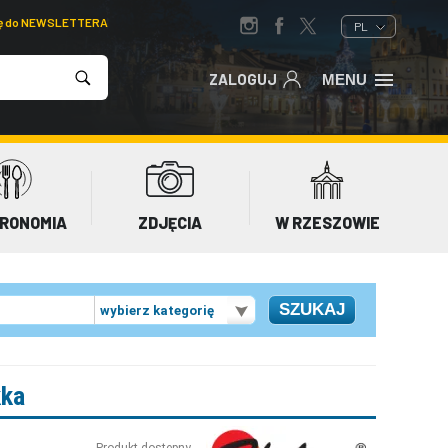
ię do NEWSLETTERA
PL
ZALOGUJ
MENU
RONOMIA
ZDJĘCIA
W RZESZOWIE
wybierz kategorię
kka