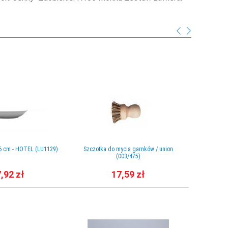
26 cm - HOTEL (LU1129)
Szczotka do mycia garnków / union
Talerz p
(003/475)
,92 zł
17,59 zł