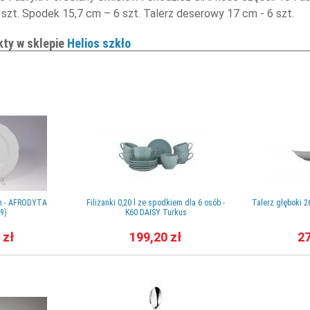
 6 szt. Spodek 15,7 cm – 6 szt. Talerz deserowy 17 cm - 6 szt.
kty w sklepie
Helios szkło
cm - AFRODYTA
Filiżanki 0,20 l ze spodkiem dla 6 osób -
Talerz głęboki 
9)
K60 DAISY Turkus
 zł
199,20 zł
27