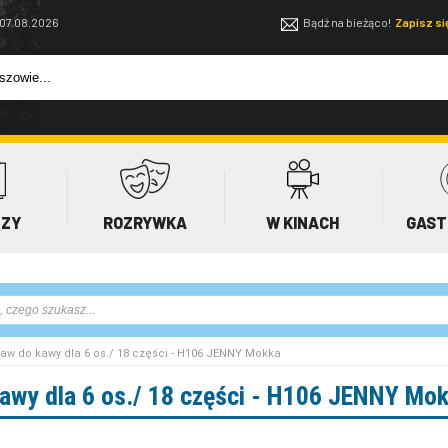
 07.08.2026
Bądź na bieżąco!
Zapisz s
EZY
ROZRYWKA
W KINACH
GAST
staw do kawy dla 6 os./ 18 części - H106 JENNY Mokka
awy dla 6 os./ 18 części - H106 JENNY Mo