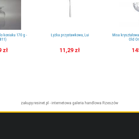
do koniaku 170 g -
Łyżka przystawkowa, Lui
Misa kryształowa
811)
Old Or
9 zł
11,29 zł
14
zakupy.resinet.pl - internetowa galeria handlowa
Rzeszów