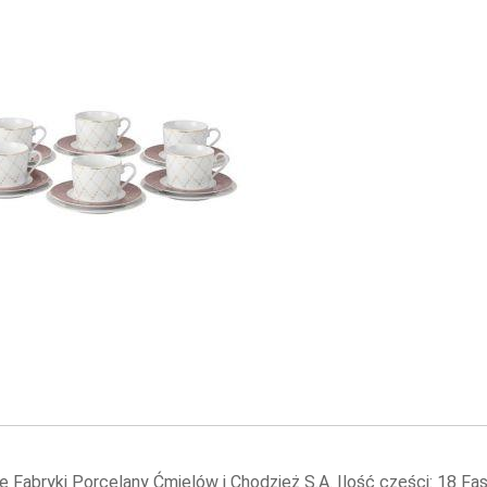
e Fabryki Porcelany Ćmielów i Chodzież S.A. Ilość części: 18 