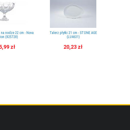
 na nodze 22 cm - Nova
Talerz płytki 21 cm - STONE AGE
Talerz 
ion (825728)
(LU4631)
5,99 zł
20,23 zł