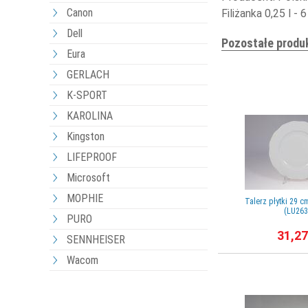
Canon
Filiżanka 0,25 l -
Dell
Pozostałe produ
Eura
GERLACH
K-SPORT
KAROLINA
Kingston
LIFEPROOF
Microsoft
MOPHIE
Talerz płytki 29 
(LU263
PURO
31,27
SENNHEISER
Wacom