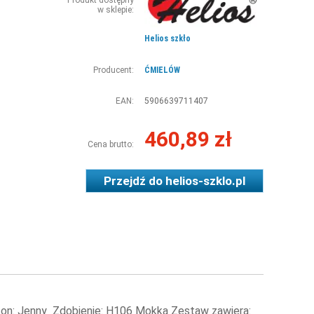
Produkt dostępny
w sklepie:
Helios szkło
Producent:
ĆMIELÓW
EAN:
5906639711407
460,89 zł
Cena brutto:
Przejdź do
helios-szklo.pl
Fason: Jenny Zdobienie: H106 Mokka Zestaw zawiera: