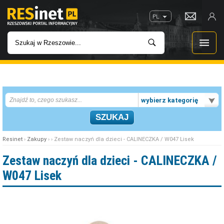
PL
WIADOMOŚCI
wybierz kategorię
INWESTYCJE
IMPREZY
Resinet
›
Zakupy
› › Zestaw naczyń dla dzieci - CALINECZKA / W047 Lisek
ROZRYWKA
Zestaw naczyń dla dzieci - CALINECZKA /
W047 Lisek
W KINACH
GASTRONOMIA