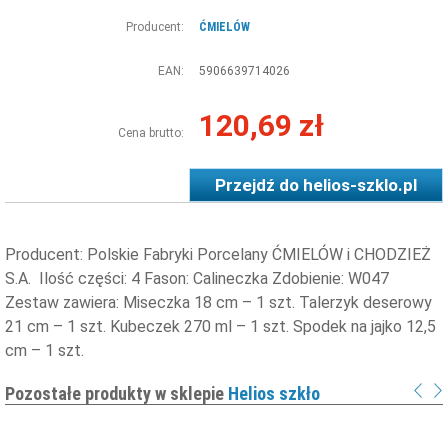
Producent:
ĆMIELÓW
EAN:
5906639714026
120,69 zł
Cena brutto:
Przejdź do
helios-szklo.pl
Producent: Polskie Fabryki Porcelany ĆMIELÓW i CHODZIEŻ
S.A. Ilość części: 4 Fason: Calineczka Zdobienie: W047
Zestaw zawiera: Miseczka 18 cm – 1 szt. Talerzyk deserowy
21 cm – 1 szt. Kubeczek 270 ml – 1 szt. Spodek na jajko 12,5
cm – 1 szt.
Pozostałe produkty w sklepie
Helios szkło