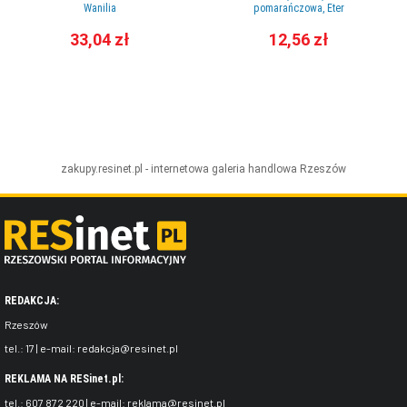
Wanilia
pomarańczowa, Eter
33,04 zł
12,56 zł
zakupy.resinet.pl - internetowa galeria handlowa
Rzeszów
REDAKCJA:
Rzeszów
tel.:
17
| e-mail:
redakcja@resinet.pl
REKLAMA NA RESinet.pl:
tel.:
607 872 220
| e-mail:
reklama@resinet.pl