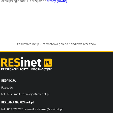
oknie przeglądarki lub przejdź do
strony głównej
.
ZDJĘCIA
W RZESZOWIE
zakupy.resinet.pl - internetowa galeria handlowa
Rzeszów
REDAKCJA:
Rzeszów
tel.:
17
| e-mail:
redakcja@resinet.pl
REKLAMA NA RESinet.pl:
tel.:
607 872 220
| e-mail:
reklama@resinet.pl