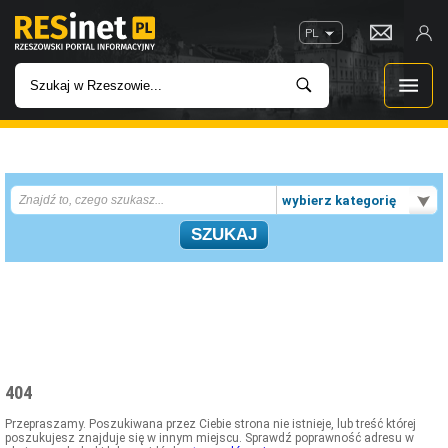
PL
WIADOMOŚCI
wybierz kategorię
INWESTYCJE
IMPREZY
ROZRYWKA
W KINACH
404
GASTRONOMIA
Przepraszamy. Poszukiwana przez Ciebie strona nie istnieje, lub treść której
poszukujesz znajduje się w innym miejscu. Sprawdź poprawność adresu w