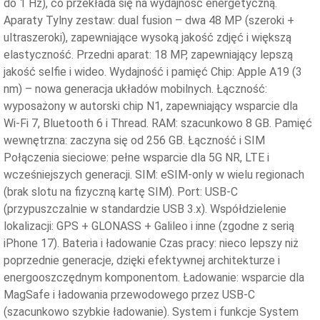
do 1 Hz), co przekłada się na wydajność energetyczną.
Aparaty Tylny zestaw: dual fusion – dwa 48 MP (szeroki +
ultraszeroki), zapewniające wysoką jakość zdjęć i większą
elastyczność. Przedni aparat: 18 MP, zapewniający lepszą
jakość selfie i wideo. Wydajność i pamięć Chip: Apple A19 (3
nm) – nowa generacja układów mobilnych. Łączność:
wyposażony w autorski chip N1, zapewniający wsparcie dla
Wi-Fi 7, Bluetooth 6 i Thread. RAM: szacunkowo 8 GB. Pamięć
wewnętrzna: zaczyna się od 256 GB. Łączność i SIM
Połączenia sieciowe: pełne wsparcie dla 5G NR, LTE i
wcześniejszych generacji. SIM: eSIM-only w wielu regionach
(brak slotu na fizyczną kartę SIM). Port: USB-C
(przypuszczalnie w standardzie USB 3.x). Współdzielenie
lokalizacji: GPS + GLONASS + Galileo i inne (zgodne z serią
iPhone 17). Bateria i ładowanie Czas pracy: nieco lepszy niż
poprzednie generacje, dzięki efektywnej architekturze i
energooszczędnym komponentom. Ładowanie: wsparcie dla
MagSafe i ładowania przewodowego przez USB-C
(szacunkowo szybkie ładowanie). System i funkcje System