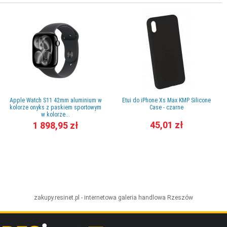
Apple Watch S11 42mm aluminium w
Etui do iPhone Xs Max KMP Silicone
kolorze onyks z paskiem sportowym
Case - czarne
w kolorze...
45,01 zł
1 898,95 zł
zakupy.resinet.pl - internetowa galeria handlowa
Rzeszów