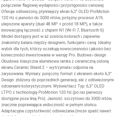
połączenie flagowej wydajności i przystępności cenowej.
Oferuje odświeżony, płynniejszy ekran 6,3″ OLED ProMotion
120 Hz o jasności do 3000 nitów, potężny procesor A19,
ulepszone aparaty (dual 48 MP + przód 18 MP), a także
innowacyjną łączność z chipem N1 (Wi-Fi 7, Bluetooth 6).
Model dostępny jest w aż sześciu kolorach i zapewnia
znakomity balans między designem, funkcjami i ceną. Idealny
wybór dla tych, którzy oczekują nowoczesności i jakości bez
konieczności inwestowania w wersję Pro. Budowa i design
Obudowa: klasyczna aluminiowa ramka z ceramiczną osłoną
ekranu Ceramic Shield 2 – wytrzymała i odporna na
zarysowania. Wymiary: poręczny format z ekranem około 6,3″.
Design: zbliżony do poprzednich generacji, ale z odświeżonymi
odcieniami kolorystycznymi. Wyświetlacz Typ: 6,3″ OLED
LTPO z technologią ProMotion 120 Hz (po raz pierwszy
dostępne poza linią Pro). Jasność: szczytowo do 3000 nitów,
znacznie poprawiająca widoczność w pełnym słońcu.
Adaptacyjna częstotliwość odświeżania (może spaść nawet