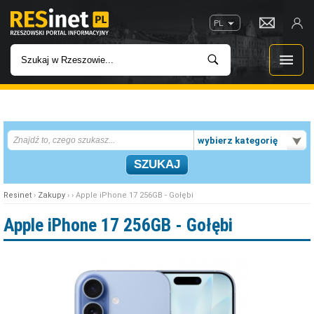
PL
WIADOMOŚCI
wybierz kategorię
INWESTYCJE
IMPREZY
Resinet
›
Zakupy
› › Apple iPhone 17 256GB - Gołębi
ROZRYWKA
Apple iPhone 17 256GB - Gołębi
W KINACH
GASTRONOMIA