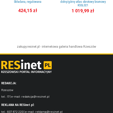
Składana, regulowana
dolny/górny atlas obrotowy bramowy
KSSL021
424,15 zł
1 019,99 zł
zakupy.resinet.pl - internetowa galeria handlowa
Rzeszów
REDAKCJA:
Rzeszów
tel.:
17
| e-mail:
redakcja@resinet.pl
REKLAMA NA RESinet.pl:
tel.:
607 872 220
| e-mail:
reklama@resinet.pl