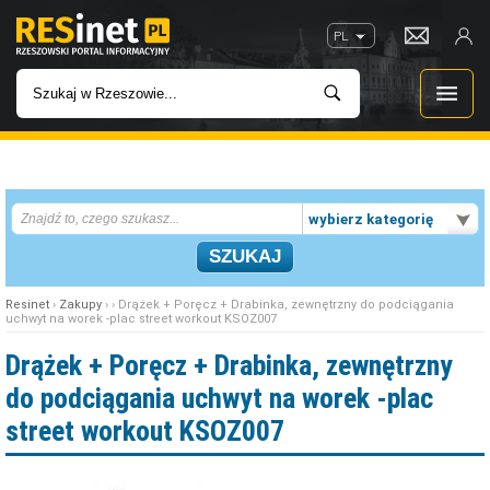
PL
WIADOMOŚCI
wybierz kategorię
INWESTYCJE
IMPREZY
Resinet
›
Zakupy
› › Drążek + Poręcz + Drabinka, zewnętrzny do podciągania
uchwyt na worek -plac street workout KSOZ007
ROZRYWKA
Drążek + Poręcz + Drabinka, zewnętrzny
do podciągania uchwyt na worek -plac
W KINACH
street workout KSOZ007
GASTRONOMIA