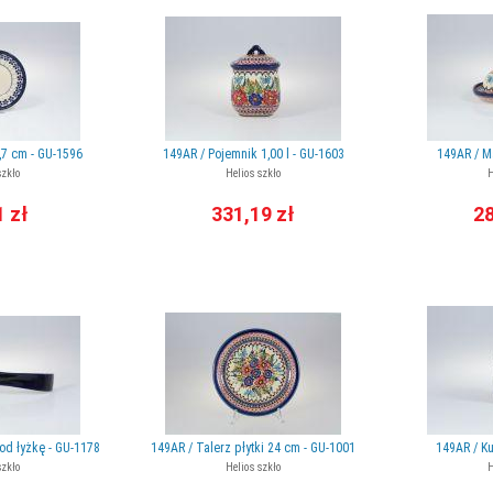
,7 cm - GU-1596
149AR / Pojemnik 1,00 l - GU-1603
149AR / M
szkło
Helios szkło
H
1 zł
331,19 zł
28
od łyżkę - GU-1178
149AR / Talerz płytki 24 cm - GU-1001
149AR / Ku
szkło
Helios szkło
H