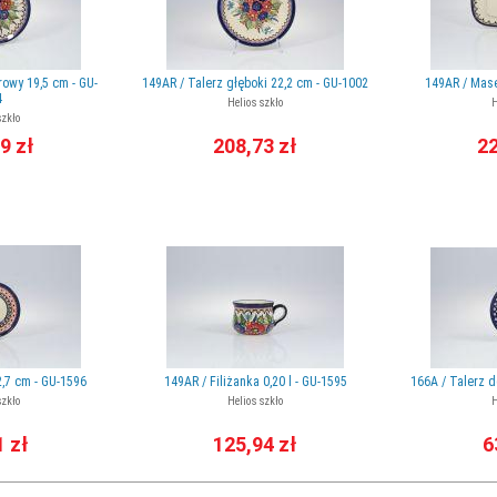
rowy 19,5 cm - GU-
149AR / Talerz głęboki 22,2 cm - GU-1002
149AR / Mase
4
Helios szkło
H
szkło
9 zł
208,73 zł
22
,7 cm - GU-1596
149AR / Filiżanka 0,20 l - GU-1595
166A / Talerz 
szkło
Helios szkło
H
1 zł
125,94 zł
6