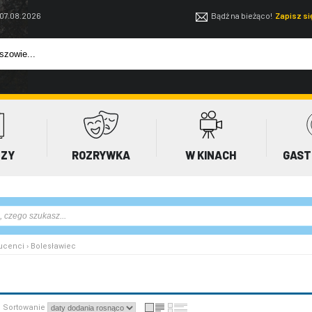
 07.08.2026
Bądź na bieżąco!
Zapisz s
EZY
ROZRYWKA
W KINACH
GAST
ucenci › Bolesławiec
Sortowanie