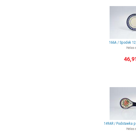
166A / Spodek 12
Helios 
46,9
149AR / Podstawka p
Helios 