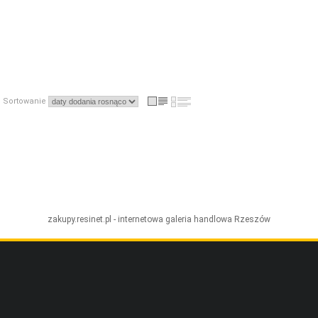
Sortowanie
zakupy.resinet.pl - internetowa galeria handlowa
Rzeszów