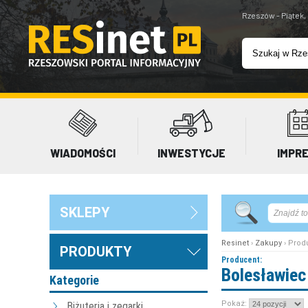
Rzeszów - Piątek,
WIADOMOŚCI
INWESTYCJE
IMPR
SKLEPY
Resinet
›
Zakupy
› Prod
PRODUKTY
Producent:
Bolesławiec
Kategorie
Pokaż:
Biżuteria i zegarki