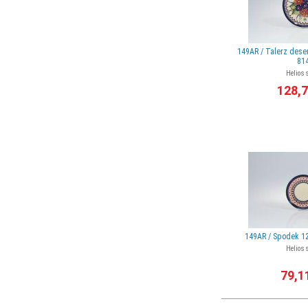
149AR / Talerz dese
81
Helios 
128,7
149AR / Spodek 12
Helios 
79,1