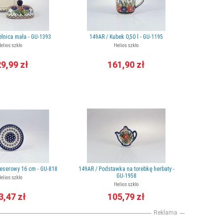
lnica mała - GU-1393
149AR / Kubek 0,50 l - GU-1195
elios szkło
Helios szkło
9,99 zł
161,90 zł
deserowy 16 cm - GU-818
149AR / Podstawka na torebkę herbaty -
GU-1958
elios szkło
Helios szkło
3,47 zł
105,79 zł
Reklama