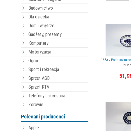
Budownictwo
Dla dziecka
Dom i wnętrze
Gadżety, prezenty
Komputery
Motoryzacja
Ogród
166A / Podstawka po
Helios 
Sport i rekreacja
51,9
Sprzęt AGD
Sprzęt RTV
Telefony i akcesoria
Zdrowie
Polecani producenci
Apple