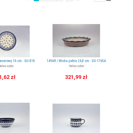
deserowy 16 cm - GU-818
149AR / Miska pełna 24,8 cm - GU-1765A
elios szkło
Helios szkło
1,62 zł
321,99 zł