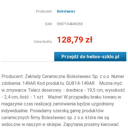
Producent:
Bolesławiec
EAN:
5907154849255
128,79 zł
Cena brutto:
Przejdź do
helios-szklo.pl
Producent: Zakłady Ceramiczne Bolesławiec Sp. z o.o. Numer
zdobienia: 149AR Kod produktu: GU814-149AR Można myć
w zmywarce Talerz deserowy: - średnica - 19,5 cm, wysokość
- 2,4 cm, ilość - 1 szt. ​Ważne! W przypadku braku towaru w
magazynie czas realizacji zamówienia będzie uzgodniony
indywidualnie. Posiadamy szeroką gamę produktów
ceramicznych firmy Bolesławiec sp. z o.o. które nie są
widoczne w naszym e-sklepie. Zapytania prosimy kierować