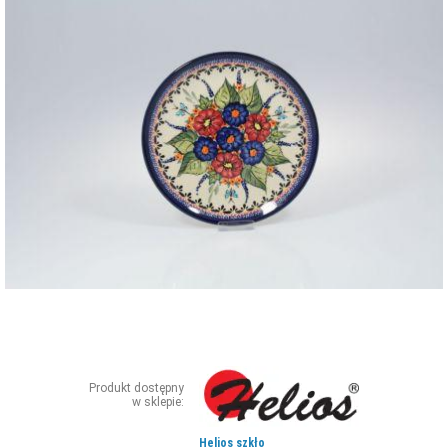
ZDJĘCIA
W RZESZOWIE
Produkt dostępny
w sklepie:
Helios szkło