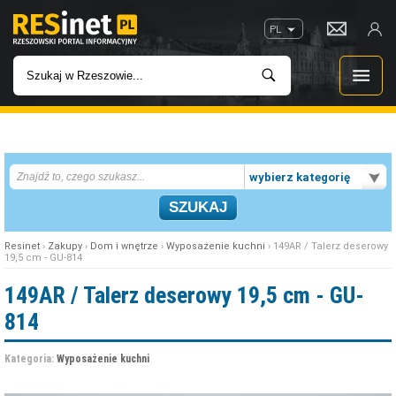
PL
WIADOMOŚCI
wybierz kategorię
INWESTYCJE
IMPREZY
Resinet
›
Zakupy
›
Dom i wnętrze
›
Wyposażenie kuchni
› 149AR / Talerz deserowy
19,5 cm - GU-814
ROZRYWKA
149AR / Talerz deserowy 19,5 cm - GU-
814
W KINACH
Kategoria:
Wyposażenie kuchni
GASTRONOMIA