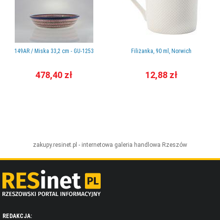
149AR / Miska 33,2 cm - GU-1253
Filiżanka, 90 ml, Norwich
478,40 zł
12,88 zł
zakupy.resinet.pl - internetowa galeria handlowa
Rzeszów
REDAKCJA: