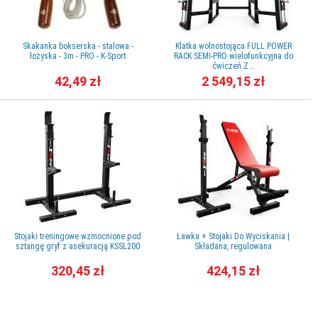
Skakanka bokserska - stalowa -
Klatka wolnostojąca FULL POWER
łożyska - 3m - PRO - K-Sport
RACK SEMI-PRO wielofunkcyjna do
ćwiczeń Z...
42,49 zł
2 549,15 zł
Stojaki treningowe wzmocnione pod
Ławka + Stojaki Do Wyciskania |
sztangę gryf z asekuracją KSSL200
Składana, regulowana
320,45 zł
424,15 zł