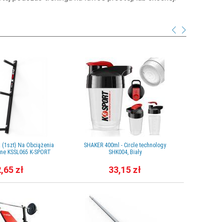
 (1szt) Na Obciążenia
SHAKER 400ml - Circle technology
iane KSSL065 K-SPORT
SHK004, Biały
,65 zł
33,15 zł