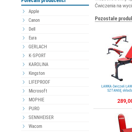
Polecani producenci
Ćwiczenia na wycią
Apple
Pozostałe produ
Canon
Dell
Eura
GERLACH
K-SPORT
KAROLINA
Kingston
LIFEPROOF
ŁAWKA ćwiczeń ŁA
Microsoft
SZTANGĘ składa
MOPHIE
289,0
PURO
SENNHEISER
Wacom