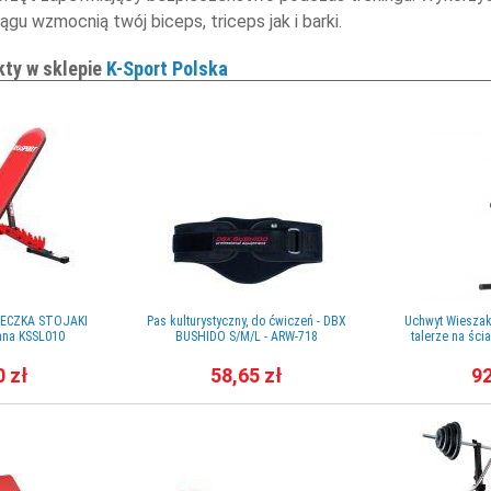
gu wzmocnią twój biceps, triceps jak i barki.
kty w sklepie
K-Sport Polska
WECZKA STOJAKI
Pas kulturystyczny, do ćwiczeń - DBX
Uchwyt Wieszak
na KSSL010
BUSHIDO S/M/L - ARW-718
talerze na śc
0 zł
58,65 zł
92