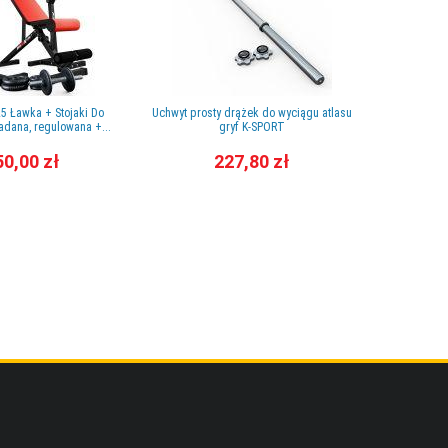
5 Ławka + Stojaki Do
Uchwyt prosty drążek do wyciągu atlasu
DRĄŻEK 
adana, regulowana +...
gryf K-SPORT
PODCIĄ
50,00 zł
227,80 zł