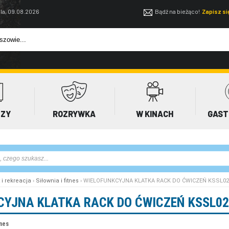
la, 09.08.2026
Bądź na bieżąco!
Zapisz s
EZY
ROZRYWKA
W KINACH
GAST
 i rekreacja
›
Siłownia i fitnes
› WIELOFUNKCYJNA KLATKA RACK DO ĆWICZEŃ KSSL02
CYJNA KLATKA RACK DO ĆWICZEŃ KSSL02
tnes