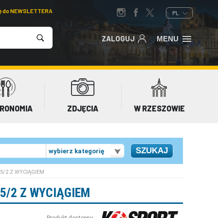
ię do NEWSLETTERA
PL
ZALOGUJ
MENU
RONOMIA
ZDJĘCIA
W RZESZOWIE
wybierz kategorię
5/2 Z WYCIĄGIEM
5/2 Z WYCIĄGIEM