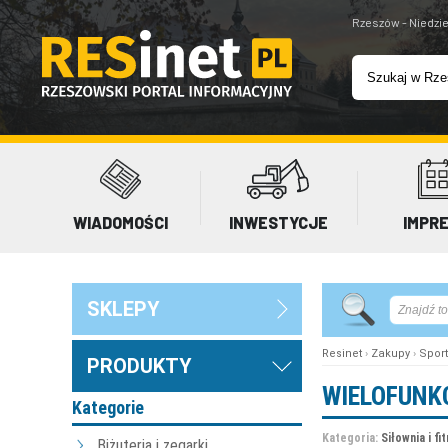
Rzeszów - Niedzie
WIADOMOŚCI
INWESTYCJE
IMPR
SKLEPY
Resinet
›
Zakupy
›
Sport
PRODUKTY
WIELOFUNK
Kategorie
Kategoria:
Siłownia i fi
Biżuteria i zegarki