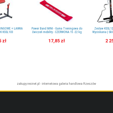
NINGOWE + ŁAWKA
Power Band MINI - Guma Treningowa do
Zestaw KSSL12
K KSSL103
ćwiczeń mobility - CZERWONA 15 -22 kg
Wyciskania | Skł
5 zł
17,85 zł
2 2
zakupy.resinet.pl - internetowa galeria handlowa
Rzeszów