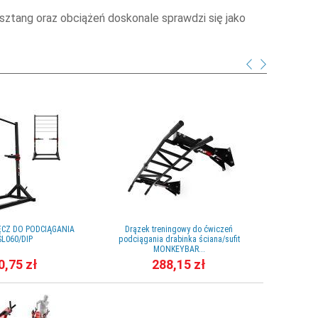
ztang oraz obciążeń doskonale sprawdzi się jako
ĘCZ DO PODCIĄGANIA
Drązek treningowy do ćwiczeń
DRĄŻE
SL060/DIP
podciągania drabinka ściana/sufit
podciągani
MONKEYBAR...
0,75 zł
288,15 zł