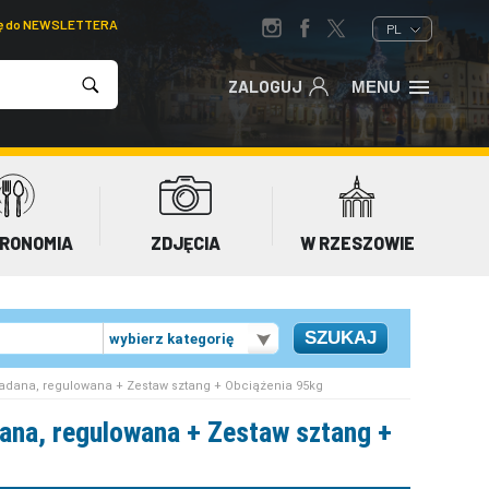
ię do NEWSLETTERA
PL
ZALOGUJ
MENU
RONOMIA
ZDJĘCIA
W RZESZOWIE
wybierz kategorię
ładana, regulowana + Zestaw sztang + Obciążenia 95kg
ana, regulowana + Zestaw sztang +