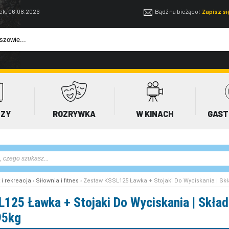
ek, 06.08.2026
Bądź na bieżąco!
Zapisz s
EZY
ROZRYWKA
W KINACH
GAST
 i rekreacja
›
Siłownia i fitnes
› Zestaw KSSL125 Ławka + Stojaki Do Wyciskania | Sk
125 Ławka + Stojaki Do Wyciskania | Skład
95kg