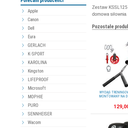
Polecani producenci
Zestaw KSSL125 t
Apple
domowa siłownia.
Canon
Pozostałe produ
Dell
Eura
GERLACH
K-SPORT
KAROLINA
Kingston
LIFEPROOF
Microsoft
WYCIĄG TRENINGO
MOPHIE
MONTOWANY NA DR
PURO
129,0
SENNHEISER
Wacom