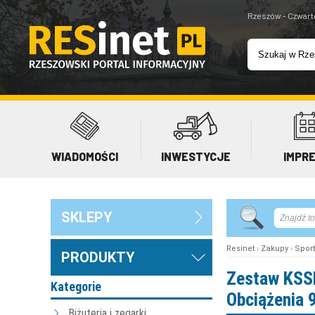
Rzeszów - Czwart
WIADOMOŚCI
INWESTYCJE
IMPR
SKLEPY
Resinet
›
Zakupy
›
Sport
PRODUKTY
Zestaw KSSL
Kategorie
Obciążenia 
Biżuteria i zegarki