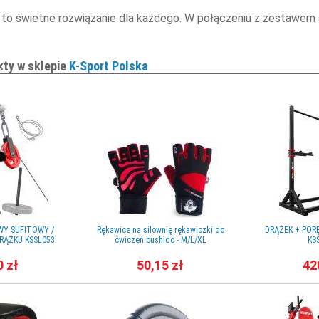
o świetne rozwiązanie dla każdego. W połączeniu z zestawem s
kty w sklepie
K-Sport Polska
WY SUFITOWY /
Rękawice na siłownię rękawiczki do
DRĄŻEK + POR
ĄŻKU KSSL053
ćwiczeń bushido - M/L/XL
KS
0 zł
50,15 zł
42