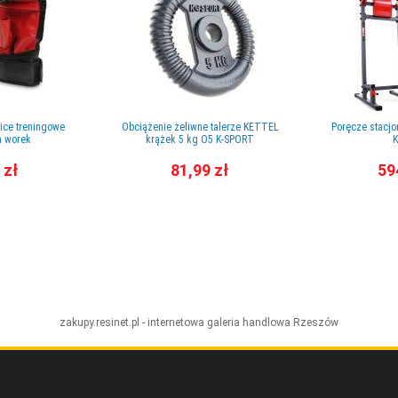
ice treningowe
Obciążenie żeliwne talerze KETTEL
Poręcze stacjo
 worek
krążek 5 kg O5 K-SPORT
K
 zł
81,99 zł
59
zakupy.resinet.pl - internetowa galeria handlowa
Rzeszów