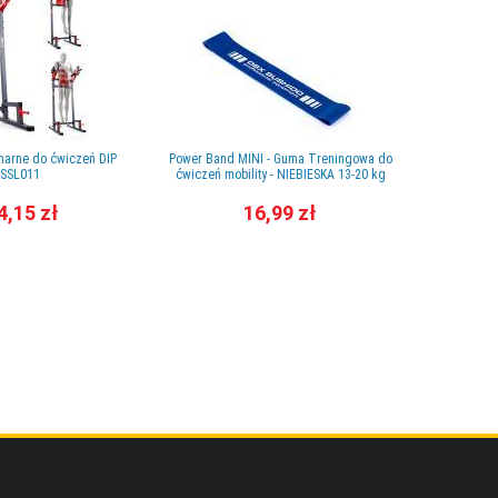
narne do ćwiczeń DIP
Power Band MINI - Guma Treningowa do
Drążek ro
SSL011
ćwiczeń mobility - NIEBIESKA 13-20 kg
4,15 zł
16,99 zł