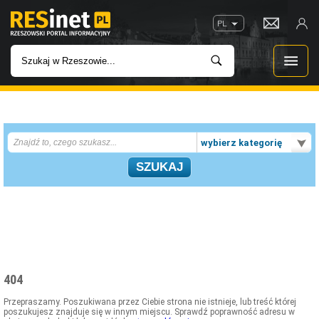
PL
WIADOMOŚCI
wybierz kategorię
INWESTYCJE
IMPREZY
ROZRYWKA
W KINACH
404
GASTRONOMIA
Przepraszamy. Poszukiwana przez Ciebie strona nie istnieje, lub treść której
poszukujesz znajduje się w innym miejscu. Sprawdź poprawność adresu w