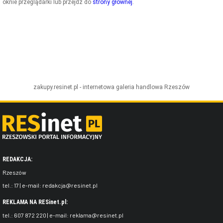
oknie przeglądarki lub przejdź do
strony głównej
.
ZDJĘCIA
W RZESZOWIE
zakupy.resinet.pl - internetowa galeria handlowa
Rzeszów
REDAKCJA:
Rzeszów
tel.:
17
| e-mail:
redakcja@resinet.pl
REKLAMA NA RESinet.pl:
tel.:
607 872 220
| e-mail:
reklama@resinet.pl