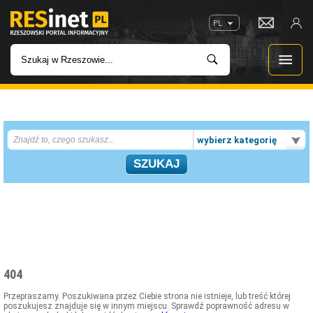
PL
WIADOMOŚCI
wybierz kategorię
INWESTYCJE
IMPREZY
ROZRYWKA
W KINACH
404
GASTRONOMIA
Przepraszamy. Poszukiwana przez Ciebie strona nie istnieje, lub treść której
poszukujesz znajduje się w innym miejscu. Sprawdź poprawność adresu w