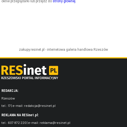
oknie przeglądarki lub przejdź do
strony głównej
.
ZDJĘCIA
W RZESZOWIE
zakupy.resinet.pl - internetowa galeria handlowa
Rzeszów
REDAKCJA:
Rzeszów
tel.:
17
| e-mail:
redakcja@resinet.pl
REKLAMA NA RESinet.pl:
tel.:
607 872 220
| e-mail:
reklama@resinet.pl