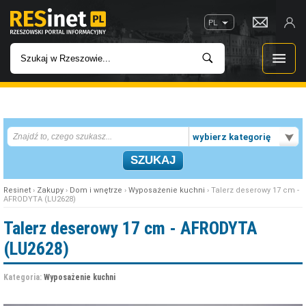
PL
WIADOMOŚCI
wybierz kategorię
INWESTYCJE
IMPREZY
Resinet
›
Zakupy
›
Dom i wnętrze
›
Wyposażenie kuchni
› Talerz deserowy 17 cm -
AFRODYTA (LU2628)
ROZRYWKA
Talerz deserowy 17 cm - AFRODYTA
(LU2628)
W KINACH
Kategoria:
Wyposażenie kuchni
GASTRONOMIA