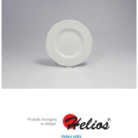
ZDJĘCIA
W RZESZOWIE
Produkt dostępny
w sklepie:
Helios szkło