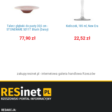
Talerz głęboki do pasty 30,5 cm -
Kieliszek, 185 ml, New Era
STONEWARE S011T Blush (Daisy)
77,90 zł
22,52 zł
zakupy.resinet.pl - internetowa galeria handlowa
Rzeszów
REDAKCJA: