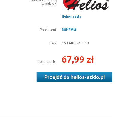
Produkt dostępny
w sklepie:
Helios szkło
Producent:
BOHEMIA
EAN:
8593401953089
67,99 zł
Cena brutto:
Przejdź do
helios-szklo.pl