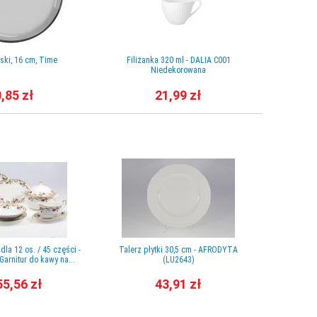
ski, 16 cm, Time
Filiżanka 320 ml - DALIA C001
Sosjerk
Niedekorowana
,85 zł
21,99 zł
la 12 os. / 45 części -
Talerz płytki 30,5 cm - AFRODYTA
Talerz p
arnitur do kawy na...
(LU2643)
55,56 zł
43,91 zł