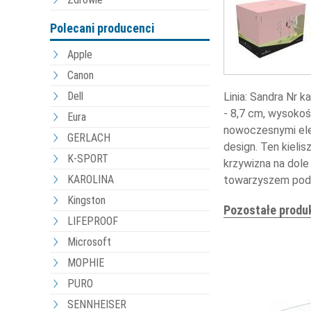
Polecani producenci
Apple
Canon
Dell
Linia: Sandra Nr 
- 8,7 cm, wysokość
Eura
nowoczesnymi elem
GERLACH
design. Ten kieli
K-SPORT
krzywizna na dole
KAROLINA
towarzyszem podc
Kingston
Pozostałe produ
LIFEPROOF
Microsoft
MOPHIE
PURO
SENNHEISER