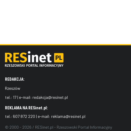
REDAKCJA:
Rzeszów
tel.:
17
| e-mail:
redakcja@resinet.pl
REKLAMA NA RESinet.pl:
tel.:
607 872 220
| e-mail:
reklama@resinet.pl
© 2000 - 2026 / RESinet.pl - Rzeszowski Portal Informacyjny