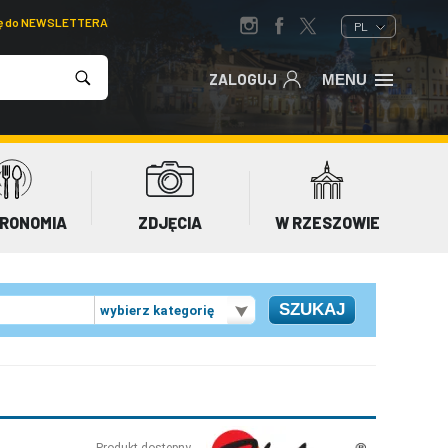
ię do NEWSLETTERA
PL
ZALOGUJ
MENU
RONOMIA
ZDJĘCIA
W RZESZOWIE
wybierz kategorię