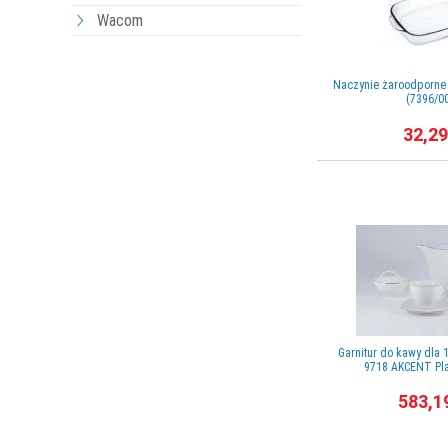
Wacom
Naczynie żaroodporne /
(7396/0
32,29
Garnitur do kawy dla 1
9718 AKCENT Pla
583,1