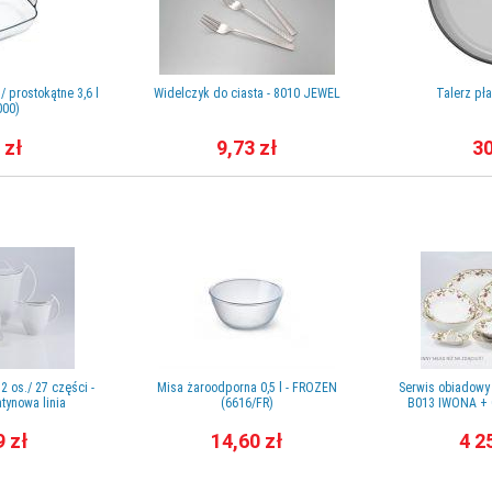
 prostokątne 3,6 l
Widelczyk do ciasta - 8010 JEWEL
Talerz pła
000)
 zł
9,73 zł
30
2 os./ 27 części -
Misa żaroodporna 0,5 l - FROZEN
Serwis obiadowy d
tynowa linia
(6616/FR)
B013 IWONA + G
9 zł
14,60 zł
4 2