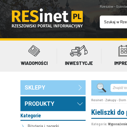
Rzeszów - Sobota
WIADOMOŚCI
INWESTYCJE
IMPR
SKLEPY
Resinet
›
Zakupy
›
Dom 
PRODUKTY
Kieliszki do
Kategorie
Kategoria:
Wyposażenie
Biżuteria i zegarki