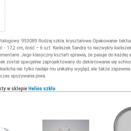
katalogowy: 953089 Rodzaj szkła: kryształowe Opakowanie tekturo
 - 17,2 cm, ilość – 6 szt. Kieliszek Sandra to niezwykły kielisz
entami. Jego klasyczny kształt sprawia, że pasuje do każdej sy
szek został specjalnie zaprojektowany do dekletowania się sch
 kielicha nie tylko nadaje mu unikalny wygląd, ale także zapewni
zas spożywania piwa.
kty w sklepie
Helios szkło