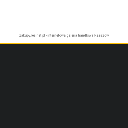
zakupy.resinet.pl - internetowa galeria handlowa
Rzeszów