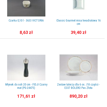
Czarka 0,10 l - 3633 VICTORIA
Classic Gourmet misa kwadratowa 16
cm
8,63 zł
39,40 zł
Młynek do soli 20 cm - FIDJI Czarny
Zestaw talerzy dla 6 os. /18 części -
mat (PG-24475)
E337 BOLERO Pas Złota
171,61 zł
890,20 zł