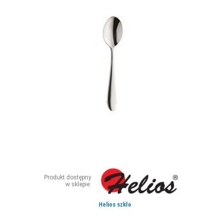
ZDJĘCIA
W RZESZOWIE
Produkt dostępny
w sklepie:
Helios szkło