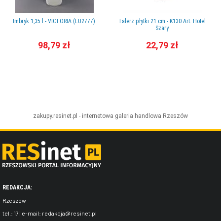
Imbryk 1,35 l - VICTORIA (LU2777)
Talerz płytki 21 cm - K130 Art. Hotel
Szary
98,79 zł
22,79 zł
zakupy.resinet.pl - internetowa galeria handlowa
Rzeszów
REDAKCJA:
Rzeszów
tel.:
17
| e-mail:
redakcja@resinet.pl