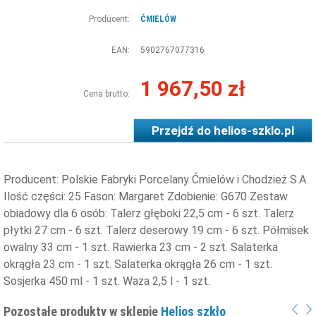
Producent:
ĆMIELÓW
EAN:
5902767077316
1 967,50 zł
Cena brutto:
Przejdź do
helios-szklo.pl
Producent: Polskie Fabryki Porcelany Ćmielów i Chodzież S.A.
Ilość części: 25 Fason: Margaret Zdobienie: G670 Zestaw
obiadowy dla 6 osób: Talerz głęboki 22,5 cm - 6 szt. Talerz
płytki 27 cm - 6 szt. Talerz deserowy 19 cm - 6 szt. Półmisek
owalny 33 cm - 1 szt. Rawierka 23 cm - 2 szt. ​Salaterka
okrągła 23 cm - 1 szt. ​Salaterka okrągła 26 cm - 1 szt.
Sosjerka 450 ml - 1 szt. Waza 2,5 l - 1 szt.
Pozostałe produkty w sklepie
Helios szkło