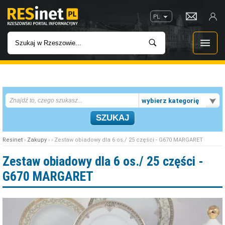
PL
WIADOMOŚCI
wybierz kategorię
INWESTYCJE
IMPREZY
Resinet
›
Zakupy
› › Zestaw obiadowy dla 6 os./ 25 części - G670 MARGARET
ROZRYWKA
Zestaw obiadowy dla 6 os./ 25 części -
G670 MARGARET
W KINACH
GASTRONOMIA