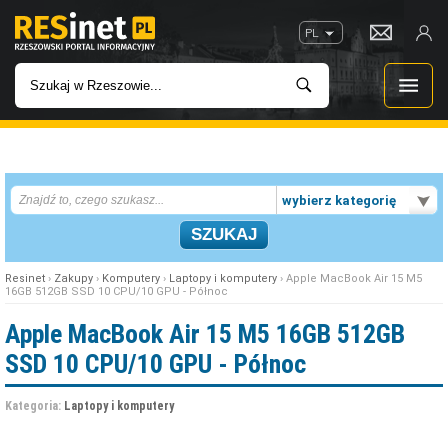
PL
WIADOMOŚCI
wybierz kategorię
INWESTYCJE
IMPREZY
Resinet
›
Zakupy
›
Komputery
›
Laptopy i komputery
› Apple MacBook Air 15 M5
16GB 512GB SSD 10 CPU/10 GPU - Północ
ROZRYWKA
Apple MacBook Air 15 M5 16GB 512GB
SSD 10 CPU/10 GPU - Północ
W KINACH
Kategoria:
Laptopy i komputery
GASTRONOMIA