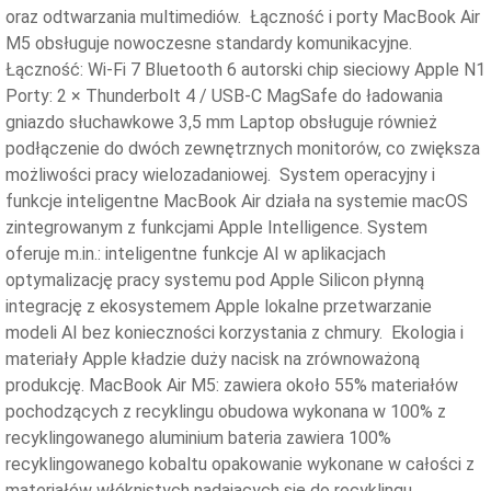
oraz odtwarzania multimediów. Łączność i porty MacBook Air
M5 obsługuje nowoczesne standardy komunikacyjne.
Łączność: Wi-Fi 7 Bluetooth 6 autorski chip sieciowy Apple N1
Porty: 2 × Thunderbolt 4 / USB-C MagSafe do ładowania
gniazdo słuchawkowe 3,5 mm Laptop obsługuje również
podłączenie do dwóch zewnętrznych monitorów, co zwiększa
możliwości pracy wielozadaniowej. System operacyjny i
funkcje inteligentne MacBook Air działa na systemie macOS
zintegrowanym z funkcjami Apple Intelligence. System
oferuje m.in.: inteligentne funkcje AI w aplikacjach
optymalizację pracy systemu pod Apple Silicon płynną
integrację z ekosystemem Apple lokalne przetwarzanie
modeli AI bez konieczności korzystania z chmury. Ekologia i
materiały Apple kładzie duży nacisk na zrównoważoną
produkcję. MacBook Air M5: zawiera około 55% materiałów
pochodzących z recyklingu obudowa wykonana w 100% z
recyklingowanego aluminium bateria zawiera 100%
recyklingowanego kobaltu opakowanie wykonane w całości z
materiałów włóknistych nadających się do recyklingu.