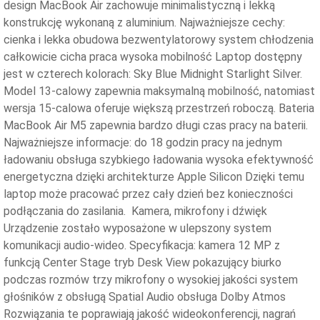
design MacBook Air zachowuje minimalistyczną i lekką
konstrukcję wykonaną z aluminium. Najważniejsze cechy:
cienka i lekka obudowa bezwentylatorowy system chłodzenia
całkowicie cicha praca wysoka mobilność Laptop dostępny
jest w czterech kolorach: Sky Blue Midnight Starlight Silver.
Model 13-calowy zapewnia maksymalną mobilność, natomiast
wersja 15-calowa oferuje większą przestrzeń roboczą. Bateria
MacBook Air M5 zapewnia bardzo długi czas pracy na baterii.
Najważniejsze informacje: do 18 godzin pracy na jednym
ładowaniu obsługa szybkiego ładowania wysoka efektywność
energetyczna dzięki architekturze Apple Silicon Dzięki temu
laptop może pracować przez cały dzień bez konieczności
podłączania do zasilania. Kamera, mikrofony i dźwięk
Urządzenie zostało wyposażone w ulepszony system
komunikacji audio-wideo. Specyfikacja: kamera 12 MP z
funkcją Center Stage tryb Desk View pokazujący biurko
podczas rozmów trzy mikrofony o wysokiej jakości system
głośników z obsługą Spatial Audio obsługa Dolby Atmos
Rozwiązania te poprawiają jakość wideokonferencji, nagrań