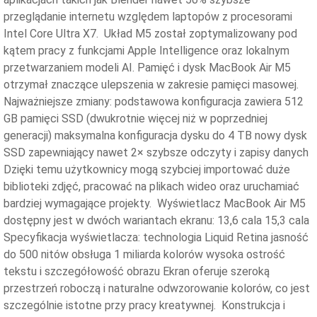
przeglądanie internetu względem laptopów z procesorami
Intel Core Ultra X7. Układ M5 został zoptymalizowany pod
kątem pracy z funkcjami Apple Intelligence oraz lokalnym
przetwarzaniem modeli AI. Pamięć i dysk MacBook Air M5
otrzymał znaczące ulepszenia w zakresie pamięci masowej.
Najważniejsze zmiany: podstawowa konfiguracja zawiera 512
GB pamięci SSD (dwukrotnie więcej niż w poprzedniej
generacji) maksymalna konfiguracja dysku do 4 TB nowy dysk
SSD zapewniający nawet 2× szybsze odczyty i zapisy danych
Dzięki temu użytkownicy mogą szybciej importować duże
biblioteki zdjęć, pracować na plikach wideo oraz uruchamiać
bardziej wymagające projekty. Wyświetlacz MacBook Air M5
dostępny jest w dwóch wariantach ekranu: 13,6 cala 15,3 cala
Specyfikacja wyświetlacza: technologia Liquid Retina jasność
do 500 nitów obsługa 1 miliarda kolorów wysoka ostrość
tekstu i szczegółowość obrazu Ekran oferuje szeroką
przestrzeń roboczą i naturalne odwzorowanie kolorów, co jest
szczególnie istotne przy pracy kreatywnej. Konstrukcja i