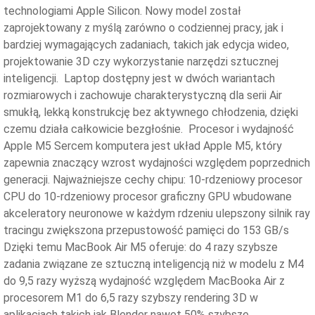
technologiami Apple Silicon. Nowy model został
zaprojektowany z myślą zarówno o codziennej pracy, jak i
bardziej wymagających zadaniach, takich jak edycja wideo,
projektowanie 3D czy wykorzystanie narzędzi sztucznej
inteligencji. Laptop dostępny jest w dwóch wariantach
rozmiarowych i zachowuje charakterystyczną dla serii Air
smukłą, lekką konstrukcję bez aktywnego chłodzenia, dzięki
czemu działa całkowicie bezgłośnie. Procesor i wydajność
Apple M5 Sercem komputera jest układ Apple M5, który
zapewnia znaczący wzrost wydajności względem poprzednich
generacji. Najważniejsze cechy chipu: 10-rdzeniowy procesor
CPU do 10-rdzeniowy procesor graficzny GPU wbudowane
akceleratory neuronowe w każdym rdzeniu ulepszony silnik ray
tracingu zwiększona przepustowość pamięci do 153 GB/s
Dzięki temu MacBook Air M5 oferuje: do 4 razy szybsze
zadania związane ze sztuczną inteligencją niż w modelu z M4
do 9,5 razy wyższą wydajność względem MacBooka Air z
procesorem M1 do 6,5 razy szybszy rendering 3D w
aplikacjach takich jak Blender nawet 50% szybsze