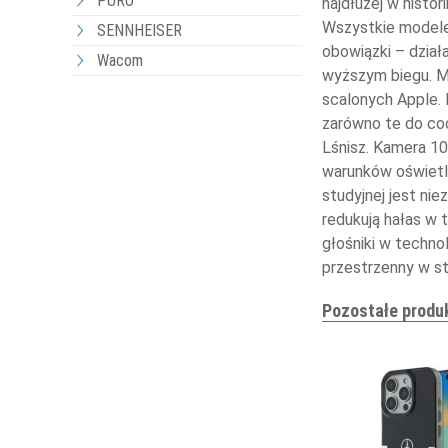
PURO
najdłużej w histo
Wszystkie modele 
SENNHEISER
obowiązki – dział
Wacom
wyższym biegu. Ma
scalonych Apple. 
zarówno te do cod
Lśnisz. Kamera 10
warunków oświetle
studyjnej jest ni
redukują hałas w 
głośniki w techno
przestrzenny w s
Pozostałe produ