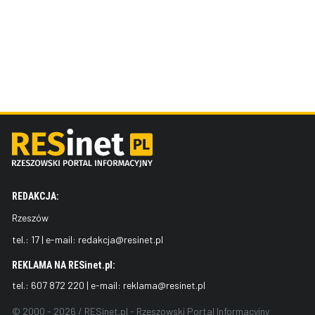
REDAKCJA:
Rzeszów
tel.:
17
| e-mail:
redakcja@resinet.pl
REKLAMA NA RESinet.pl:
tel.:
607 872 220
| e-mail:
reklama@resinet.pl
© 2000 - 2026 / RESinet.pl - Rzeszowski Portal Informacyjny