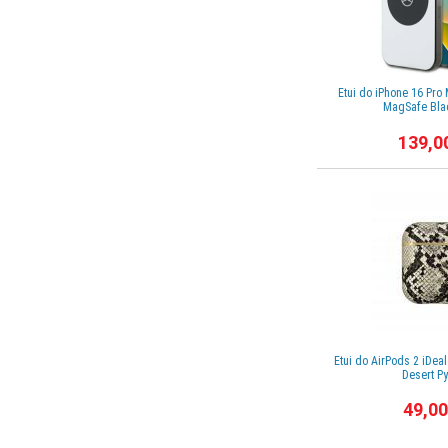
Etui do iPhone 16 Pro
MagSafe Blac
139,0
Etui do AirPods 2 iDea
Desert P
49,00