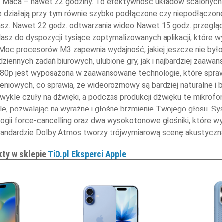
rii Maca – nawet 22 godziny. To efektywność układów scalonych
działają przy tym równie szybko podłączone czy niepodłączone 
asz. Nawet 22 godz. odtwarzania wideo Nawet 15 godz. przegląd
sz do dyspozycji tysiące zoptymalizowanych aplikacji, które 
Moc procesorów M3 zapewnia wydajność, jakiej jeszcze nie było. 
ziennych zadań biurowych, ulubione gry, jak i najbardziej zaawa
80p jest wyposażona w zaawansowane technologie, które sprawi
niowych, co sprawia, że wideorozmowy są bardziej naturalne i 
ezwykle czuły na dźwięki, a podczas produkcji dźwięku te mikrof
tle, pozwalając na wyraźne i głośne brzmienie Twojego głosu. 
logii force-cancelling oraz dwa wysokotonowe głośniki, które 
tandardzie Dolby Atmos tworzy trójwymiarową scenę akustyczn
kty w sklepie
TiO.pl Eksperci Apple