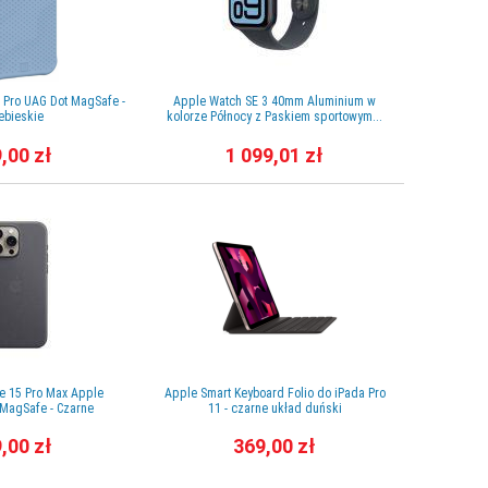
4 Pro UAG Dot MagSafe -
Apple Watch SE 3 40mm Aluminium w
Etui do iPa
ebieskie
kolorze Północy z Paskiem sportowym...
Prz
,00 zł
1 099,01 zł
ne 15 Pro Max Apple
Apple Smart Keyboard Folio do iPada Pro
Pasek do A
MagSafe - Czarne
11 - czarne układ duński
Milanes
,00 zł
369,00 zł