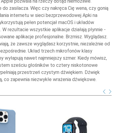
 Apple pozwala na rzeczy dotąd niemożliwe.
do zasilacza. Więc czy nakręca Cię wena, czy gonią
ania internetu w sieci bezprzewodowej Apki na
wykorzystują pełen potencjał macOS i układów
W rezultacie wszystkie aplikacje działają płynnie -
nsowane aplikacje profesjonalne. Brzmisz. Wyglądasz.
ają, że zawsze wyglądasz korzystnie, niezależnie od
bezpośrednie. Układ trzech mikrofonów klasy
ony wyłapują nawet najmniejszy szmer. Kiedy mówisz,
System sześciu głośników to cztery niskotonowe
wypełniają przestrzeń czystym dźwiękiem. Dźwięk
ą, co zapewnia niezwykłe wrażenia dźwiękowe.