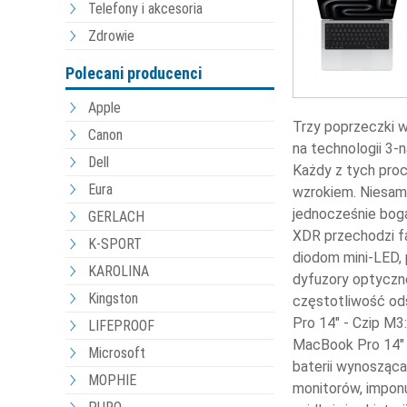
Telefony i akcesoria
Zdrowie
Polecani producenci
Apple
Trzy poprzeczki 
Canon
na technologii 3-
Dell
Każdy z tych pro
Eura
wzrokiem. Niesamo
jednocześnie boga
GERLACH
XDR przechodzi fa
K-SPORT
diodom mini-LED, 
KAROLINA
dyfuzory optyczne
Kingston
częstotliwość od
Pro 14" - Czip M
LIFEPROOF
MacBook Pro 14" 
Microsoft
baterii wynosząc
MOPHIE
monitorów, impon