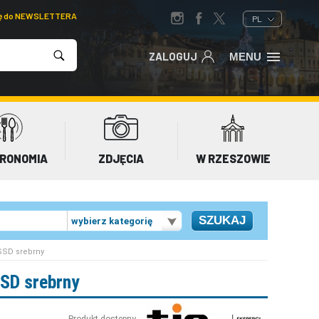
ię do NEWSLETTERA
PL
ZALOGUJ
MENU
RONOMIA
ZDJĘCIA
W RZESZOWIE
wybierz kategorię
SSD srebrny
SD srebrny