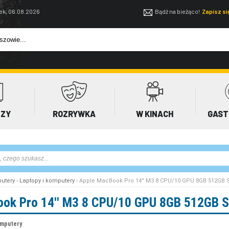
ek, 06.08.2026
Bądź na bieżąco!
Zapisz s
EZY
ROZRYWKA
W KINACH
GAST
utery
›
Laptopy i komputery
› Apple MacBook Pro 14'' M3 8 CPU/10 GPU 8GB 512GB 
ok Pro 14'' M3 8 CPU/10 GPU 8GB 512GB S
omputery