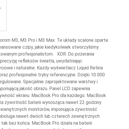
sorom M3, M3 Pro i M3 Max. Te układy scalone oparte
ansowane czipy, jakie kiedykolwiek stworzyliśmy.
ykowanym profesjonalistom. XDR. Do pożerania
recyzję refleksów światła, uwydatniając
ciowe i naturalne. Każdy wyświetlacz Liquid Retina
raz profesjonalne tryby referencyjne. Dzięki 10 000
 regulowane. Specjalnie zaprojektowane warstwy i
imponującą jakość obrazu. Panel LCD zapewnia
ktywność ekranu. MacBook Pro dla każdego. MacBook
ta żywotność baterii wynosząca nawet 22 godziny.
 zewnętrznych monitorów, imponująca żywotność
 obsługa nawet dwóch lub czterech zewnętrznych
ak bez końca. MacBook Pro działa na baterii