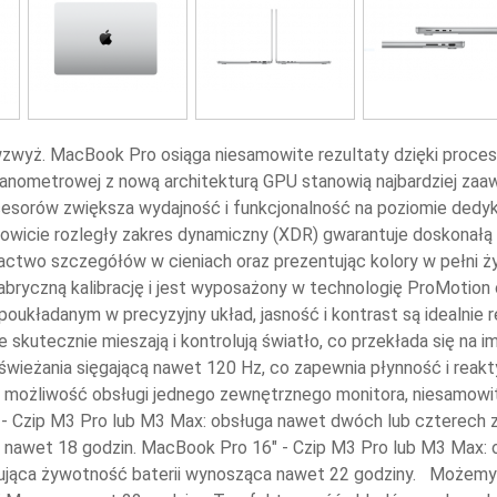
wzwyż. MacBook Pro osiąga niesamowite rezultaty dzięki proce
nanometrowej z nową architekturą GPU stanowią najbardziej zaaw
cesorów zwiększa wydajność i funkcjonalność na poziomie ded
wicie rozległy zakres dynamiczny (XDR) gwarantuje doskonałą p
ctwo szczegółów w cieniach oraz prezentując kolory w pełni ży
bryczną kalibrację i jest wyposażony w technologię ProMotion o
poukładanym w precyzyjny układ, jasność i kontrast są idealnie
 skutecznie mieszają i kontrolują światło, co przekłada się na 
świeżania sięgającą nawet 120 Hz, co zapewnia płynność i rea
3: możliwość obsługi jednego zewnętrznego monitora, niesamowi
- Czip M3 Pro lub M3 Max: obsługa nawet dwóch lub czterech
a nawet 18 godzin. MacBook Pro 16" - Czip M3 Pro lub M3 Max:
ująca żywotność baterii wynosząca nawet 22 godziny. Możemy t