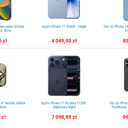
 Mercedes BiColor
Apple iPhone 17 256GB - Gołębi
Etui do iPhone 1
k Silver
ni
0 zł
4 049,00 zł
89
l of Sweden Atelier
Apple iPhone 17 Pro Max 512GB -
Etui do iPho
ython
Głębinowy błękit
FineWoven 
 zł
7 098,99 zł
99