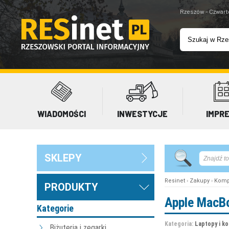
Rzeszów - Czwart
WIADOMOŚCI
INWESTYCJE
IMPR
SKLEPY
Resinet
›
Zakupy
›
Komp
PRODUKTY
Apple MacBo
Kategorie
Kategoria:
Laptopy i k
Biżuteria i zegarki