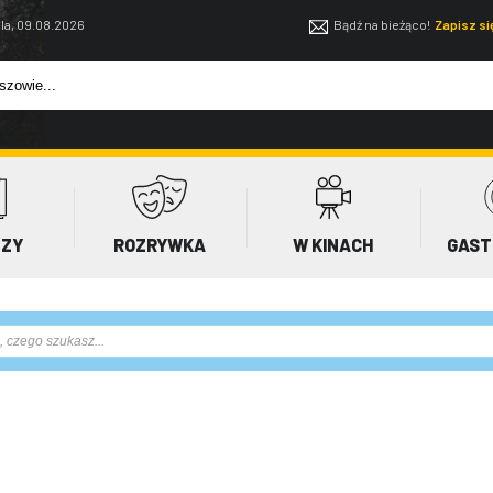
la, 09.08.2026
Bądź na bieżąco!
Zapisz s
EZY
ROZRYWKA
W KINACH
GAST