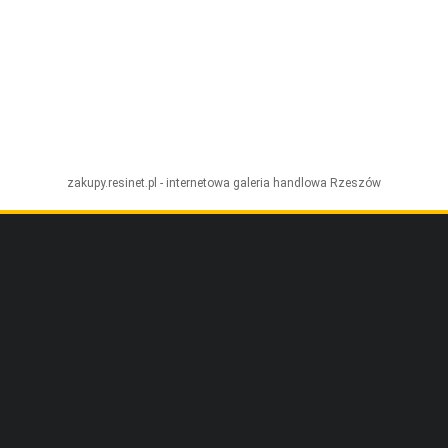
zakupy.resinet.pl - internetowa galeria handlowa
Rzeszów