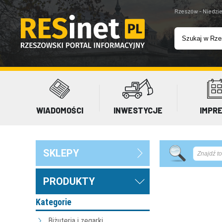
Rzeszów - Niedzie
WIADOMOŚCI
INWESTYCJE
IMPR
SKLEPY
PRODUKTY
Kategorie
Biżuteria i zegarki