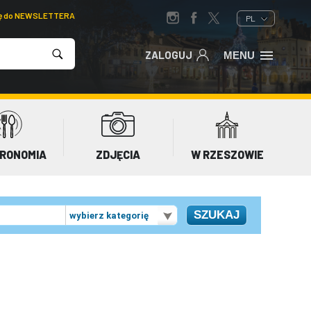
ię do NEWSLETTERA
PL
ZALOGUJ
MENU
RONOMIA
ZDJĘCIA
W RZESZOWIE
wybierz kategorię