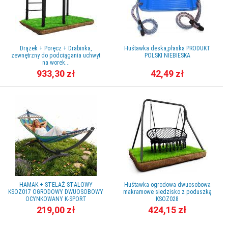
Drążek + Poręcz + Drabinka,
Huśtawka deska,płaska PRODUKT
zewnętrzny do podciągania uchwyt
POLSKI NIEBIESKA
na worek...
933,30 zł
42,49 zł
HAMAK + STELAŻ STALOWY
Huśtawka ogrodowa dwuosobowa
KSOZ017 OGRODOWY DWUOSOBOWY
makramowe siedzisko z poduszką
OCYNKOWANY K-SPORT
KSOZ028
219,00 zł
424,15 zł