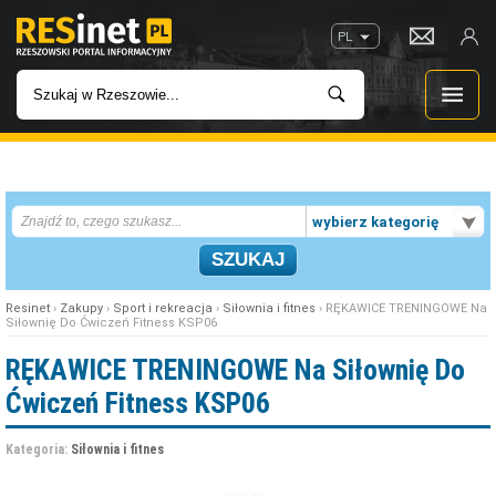
PL
WIADOMOŚCI
wybierz kategorię
INWESTYCJE
IMPREZY
Resinet
›
Zakupy
›
Sport i rekreacja
›
Siłownia i fitnes
› RĘKAWICE TRENINGOWE Na
Siłownię Do Ćwiczeń Fitness KSP06
ROZRYWKA
RĘKAWICE TRENINGOWE Na Siłownię Do
Ćwiczeń Fitness KSP06
W KINACH
Kategoria:
Siłownia i fitnes
GASTRONOMIA