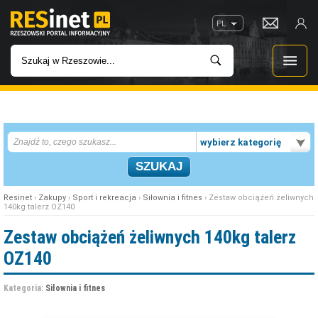
PL
WIADOMOŚCI
wybierz kategorię
INWESTYCJE
IMPREZY
Resinet
›
Zakupy
›
Sport i rekreacja
›
Siłownia i fitnes
› Zestaw obciążeń żeliwnych
140kg talerz OZ140
ROZRYWKA
Zestaw obciążeń żeliwnych 140kg talerz
OZ140
W KINACH
Kategoria:
Siłownia i fitnes
GASTRONOMIA