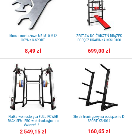
Klucze montażowe M8 M10 M12
ZESTAW DO ĆWICZEŃ DRĄŻEK
OCYNK K-SPORT
PORĘCZ DRABINKA KSSL0100
8,49 zł
699,00 zł
Klatka wolnostojąca FULL POWER
Stojak treningowy na obciążenie K-
RACK SEMI-PRO wielofunkcyjna do
SPORT KSH014
ćwiczeń Z...
160,65 zł
2 549,15 zł