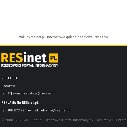
zakupy.resinet.pl - internetowa galeria handlowa
Rzeszów
REDAKCJA:
Rzeszów
tel.:
17
| e-mail:
redakcja@resinet.pl
REKLAMA NA RESinet.pl:
tel.:
607 872 220
| e-mail:
reklama@resinet.pl
© 2000 - 2026 / RESinet.pl - Rzeszowski Portal Informacyjny
Realizacja
TiO Intera